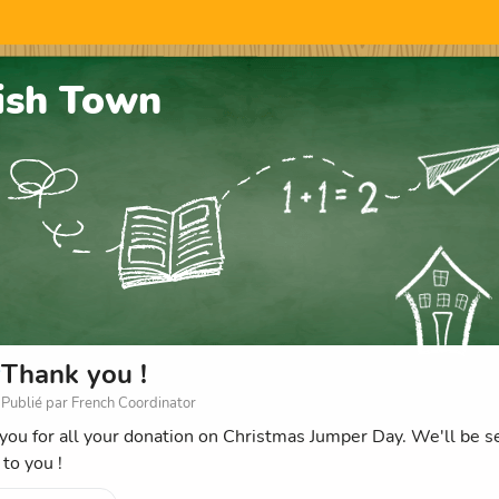
ish Town
Thank you !
Publié par French Coordinator
you for all your donation on Christmas Jumper Day. We'll be 
to you !